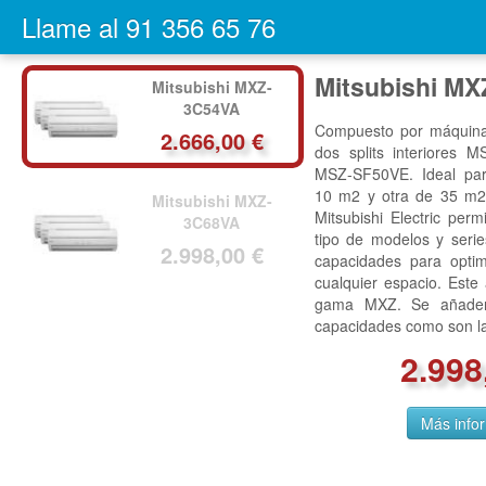
Llame al 91 356 65 76
Mitsubishi M
Mitsubishi M
Mitsubishi MXZ-
3C54VA
Compuesto por máquina
Compuesto por máquina
2.666,00 €
dos splits interiores 
dos splits interiores 
MSZ-SF35VE. Ideal par
MSZ-SF50VE. Ideal par
10 m2 y otra de 25 m
10 m2 y otra de 35 m
Mitsubishi MXZ-
Mitsubishi Electric per
Mitsubishi Electric per
3C68VA
tipo de modelos y seri
tipo de modelos y seri
2.998,00 €
capacidades para optim
capacidades para optim
cualquier espacio. Est
cualquier espacio. Est
gama MXZ. Se añaden
gama MXZ. Se añaden
capacidades como son l
capacidades como son l
2.666
2.998
Más info
Más info