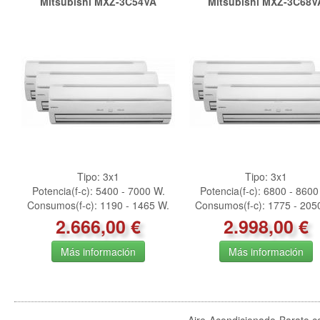
Mitsubishi
MXZ-3C54VA
Mitsubishi
MXZ-3C68V
Tipo:
3x1
Tipo:
3x1
Potencia(f-c): 5400 - 7000 W.
Potencia(f-c): 6800 - 8600
Consumos(f-c): 1190 - 1465 W.
Consumos(f-c): 1775 - 205
2.666,00 €
2.998,00 €
Más información
Más información